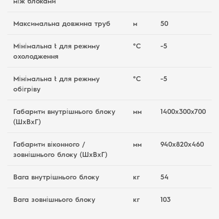
між блоками
Максимальна довжина труб
м
50
Мінімальна t для режиму
°C
-5
охолодження
Мінімальна t для режиму
°C
-5
обігріву
Габарити внутрішнього блоку
мм
1400x300x700
(ШхВхГ)
Габарити віконного /
мм
940x820x460
зовнішнього блоку (ШхВхГ)
Вага внутрішнього блоку
кг
54
Вага зовнішнього блоку
кг
103