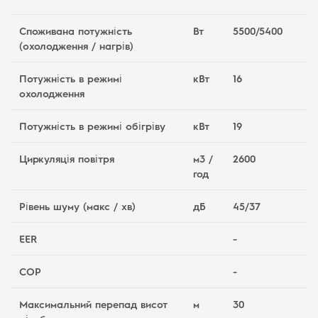
Споживана потужність
Вт
5500/5400
(охолодження / нагрів)
Потужність в режимі
кВт
16
охолодження
Потужність в режимі обігріву
кВт
19
Циркуляція повітря
м3 /
2600
год
Рівень шуму (макс / хв)
дБ
45/37
EER
-
COP
-
Максимальний перепад висот
м
30