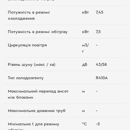
Потужність в режимі
кВт
7,45
охолодження
Потужність в режимі обігріву
кВт
7,5
Циркуляція повітря
м3/
-
г
Рівень шуму (макс / хв)
дБ
43/58
Тип холодоагенту
R410А
Максимальний перепад висот
м
-
між блоками
Максимальна довжина труб
м
-
Мінімальна t для режиму
°C
-5
обігріву