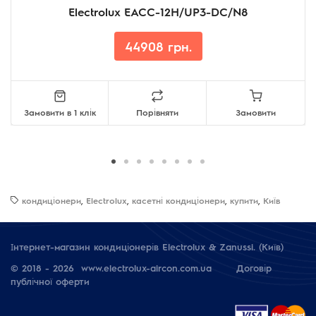
Electrolux EACC-12H/UP3-DC/N8
44908 грн.
Замовити в 1 клік
Порівняти
Замовити
кондиціонери
,
Electrolux
,
касетні кондиціонери
,
купити
,
Київ
Інтернет-магазин кондиціонерів Electrolux & Zanussi. (Київ)
© 2018 - 2026 www.electrolux-aircon.com.ua
Договір
публічної оферти