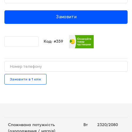
Замовити
Код:
#359
Порівняти
Замовити в 1 клік
Споживана потужність
Вт
2320/2080
(охолодження / нагрів)