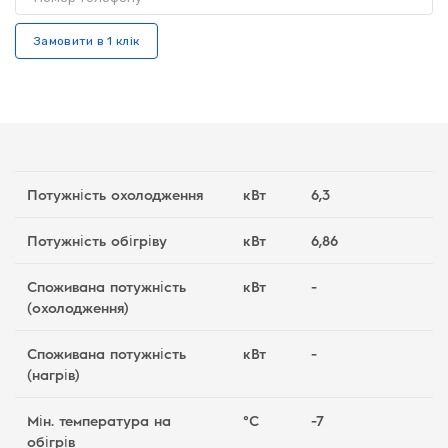
Замовити в 1 клік
Потужність охолодження
кВт
6,3
Потужність обігріву
кВт
6,86
Споживана потужність
кВт
-
(охолодження)
Споживана потужність
кВт
-
(нагрів)
Мін. температура на
°C
-7
обігрів