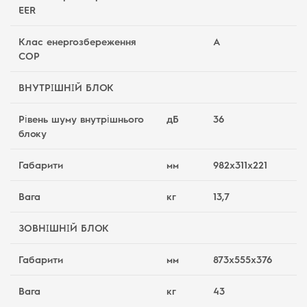
EER
Клас енергозбереження
A
COP
ВНУТРІШНІЙ БЛОК
Рівень шуму внутрішнього
дБ
36
блоку
Габарити
мм
982х311х221
Вага
кг
13,7
ЗОВНІШНІЙ БЛОК
Габарити
мм
873х555х376
Вага
кг
43