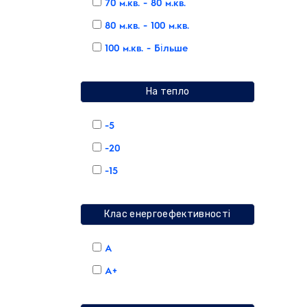
70 м.кв. - 80 м.кв.
80 м.кв. - 100 м.кв.
100 м.кв. - Більше
На тепло
-5
-20
-15
Клас енергоефективності
А
А+