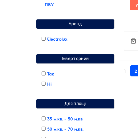
ПВУ
у
Бренд
Electrolux
Інверторний
1
2
Так
Нi
Для площі
35 м.кв. - 50 м.кв
50 м.кв. - 70 м.кв.