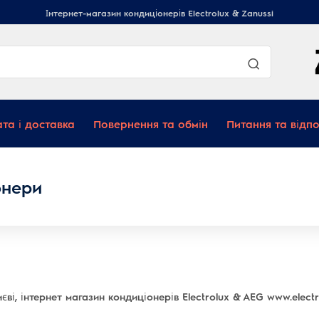
Інтернет-магазин кондиціонерів Electrolux & Zanussi
та і доставка
Повернення та обмін
Питання та відпо
онери
ві, інтернет магазин кондиціонерів Electrolux & AEG www.electr