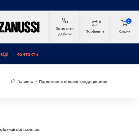
0
0
Замовити
Порівняти
Кошик
дзвінок
віді
Контакти
Головна
Підлогово-стельові кондиціонери
olux-aircon.com.ua